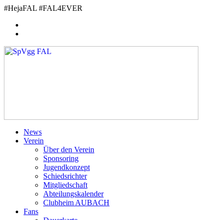
Zum
#HejaFAL #FAL4EVER
Inhalt
springen
News
Verein
Über den Verein
Sponsoring
Jugendkonzept
Schiedsrichter
Mitgliedschaft
Abteilungskalender
Clubheim AUBACH
Fans