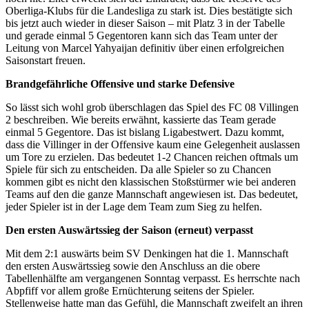
Oberliga-Klubs für die Landesliga zu stark ist. Dies bestätigte sich
bis jetzt auch wieder in dieser Saison – mit Platz 3 in der Tabelle
und gerade einmal 5 Gegentoren kann sich das Team unter der
Leitung von Marcel Yahyaijan definitiv über einen erfolgreichen
Saisonstart freuen.
Brandgefährliche Offensive und starke Defensive
So lässt sich wohl grob überschlagen das Spiel des FC 08 Villingen
2 beschreiben. Wie bereits erwähnt, kassierte das Team gerade
einmal 5 Gegentore. Das ist bislang Ligabestwert. Dazu kommt,
dass die Villinger in der Offensive kaum eine Gelegenheit auslassen
um Tore zu erzielen. Das bedeutet 1-2 Chancen reichen oftmals um
Spiele für sich zu entscheiden. Da alle Spieler so zu Chancen
kommen gibt es nicht den klassischen Stoßstürmer wie bei anderen
Teams auf den die ganze Mannschaft angewiesen ist. Das bedeutet,
jeder Spieler ist in der Lage dem Team zum Sieg zu helfen.
Den ersten Auswärtssieg der Saison (erneut) verpasst
Mit dem 2:1 auswärts beim SV Denkingen hat die 1. Mannschaft
den ersten Auswärtssieg sowie den Anschluss an die obere
Tabellenhälfte am vergangenen Sonntag verpasst. Es herrschte nach
Abpfiff vor allem große Ernüchterung seitens der Spieler.
Stellenweise hatte man das Gefühl, die Mannschaft zweifelt an ihren