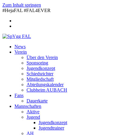
Zum Inhalt springen
#HejaFAL #FAL4EVER
News
Verein
Über den Verein
Sponsoring
Jugendkonzept
Schiedsrichter
Mitgliedschaft
Abteilungskalender
Clubheim AUBACH
Fans
Dauerkarte
Mannschaften
Aktive
Jugend
Jugendkonzept
Jugendtrainer
AH