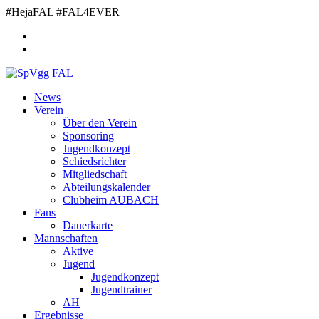
Zum
#HejaFAL #FAL4EVER
Inhalt
springen
News
Verein
Über den Verein
Sponsoring
Jugendkonzept
Schiedsrichter
Mitgliedschaft
Abteilungskalender
Clubheim AUBACH
Fans
Dauerkarte
Mannschaften
Aktive
Jugend
Jugendkonzept
Jugendtrainer
AH
Ergebnisse