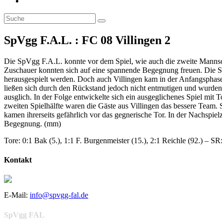
Toggle
website
search
SpVgg F.A.L. : FC 08 Villingen 2
Die SpVgg F.A.L. konnte vor dem Spiel, wie auch die zweite Mannscha
Zuschauer konnten sich auf eine spannende Begegnung freuen. Die Sp
herausgespielt werden. Doch auch Villingen kam in der Anfangsphase
ließen sich durch den Rückstand jedoch nicht entmutigen und wurden 
ausglich. In der Folge entwickelte sich ein ausgeglichenes Spiel mit 
zweiten Spielhälfte waren die Gäste aus Villingen das bessere Team. 
kamen ihrerseits gefährlich vor das gegnerische Tor. In der Nachspiel
Begegnung. (mm)
Tore: 0:1 Bak (5.), 1:1 F. Burgenmeister (15.), 2:1 Reichle (92.) – S
Kontakt
E-Mail:
info@spvgg-fal.de
SpVgg FAL