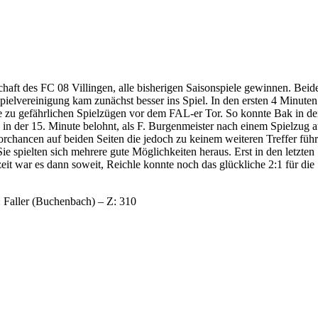
ft des FC 08 Villingen, alle bisherigen Saisonspiele gewinnen. Beide 
ielvereinigung kam zunächst besser ins Spiel. In den ersten 4 Minut
 zu gefährlichen Spielzügen vor dem FAL-er Tor. So konnte Bak in der
in der 15. Minute belohnt, als F. Burgenmeister nach einem Spielzug a
Torchancen auf beiden Seiten die jedoch zu keinem weiteren Treffer führ
Sie spielten sich mehrere gute Möglichkeiten heraus. Erst in den letz
zeit war es dann soweit, Reichle konnte noch das glückliche 2:1 für di
R: Faller (Buchenbach) – Z: 310