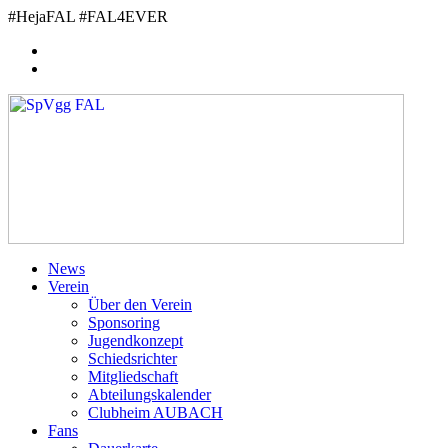
Zum
#HejaFAL #FAL4EVER
Inhalt
springen
News
Verein
Über den Verein
Sponsoring
Jugendkonzept
Schiedsrichter
Mitgliedschaft
Abteilungskalender
Clubheim AUBACH
Fans