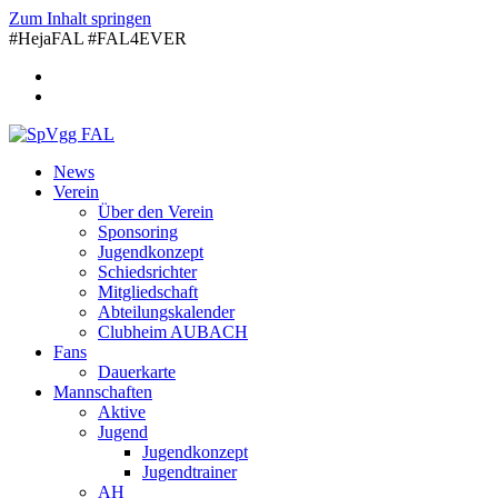
Zum Inhalt springen
#HejaFAL #FAL4EVER
News
Verein
Über den Verein
Sponsoring
Jugendkonzept
Schiedsrichter
Mitgliedschaft
Abteilungskalender
Clubheim AUBACH
Fans
Dauerkarte
Mannschaften
Aktive
Jugend
Jugendkonzept
Jugendtrainer
AH