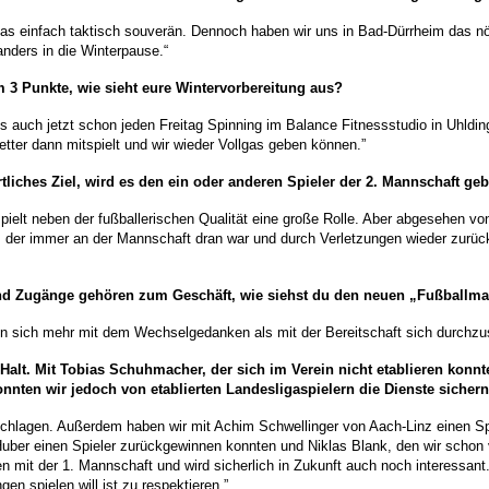
r das einfach taktisch souverän. Dennoch haben wir uns in Bad-Dürrheim das 
nders in die Winterpause.“
m 3 Punkte, wie sieht eure Wintervorbereitung aus?
ungs auch jetzt schon jeden Freitag Spinning im Balance Fitnessstudio in Uhl
ter dann mitspielt und wir wieder Vollgas geben können.”
rtliches Ziel, wird es den ein oder anderen Spieler der 2. Mannschaft ge
ielt neben der fußballerischen Qualität eine große Rolle. Aber abgesehen von
, der immer an der Mannschaft dran war und durch Verletzungen wieder zurück
nd Zugänge gehören zum Geschäft, wie siehst du den neuen „Fußballmar
en sich mehr mit dem Wechselgedanken als mit der Bereitschaft sich durchzus
alt. Mit Tobias Schuhmacher, der sich im Verein nicht etablieren konn
onnten wir jedoch von etablierten Landesligaspielern die Dienste siche
 schlagen. Außerdem haben wir mit Achim
Schwellinger
von Aach-Linz einen Spi
ber einen Spieler zurückgewinnen konnten und Niklas Blank, den wir schon vor 
ten mit der 1. Mannschaft und wird sicherlich in Zukunft auch noch interess
en spielen will ist zu respektieren.”