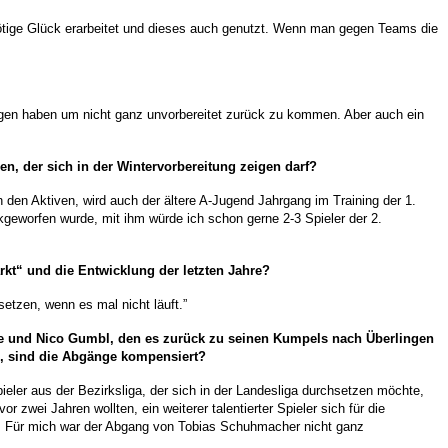
nötige Glück erarbeitet und dieses auch genutzt. Wenn man gegen
Teams
die
dingen haben um nicht ganz unvorbereitet zurück zu kommen. Aber auch ein
ben, der sich in der Wintervorbereitung zeigen darf?
 den Aktiven, wird auch der ältere A-Jugend Jahrgang im Training der 1.
geworfen wurde, mit ihm würde ich schon gerne 2-3 Spieler der 2.
kt“ und die Entwicklung der letzten Jahre?
etzen, wenn es mal nicht läuft.”
te und Nico
Gumbl
, den es zurück zu seinen Kumpels nach Überlingen
rn, sind die Abgänge kompensiert?
eler aus der Bezirksliga, der sich in der Landesliga durchsetzen möchte,
zwei Jahren wollten, ein weiterer talentierter Spieler sich für die
ant. Für mich war der Abgang von Tobias Schuhmacher nicht ganz