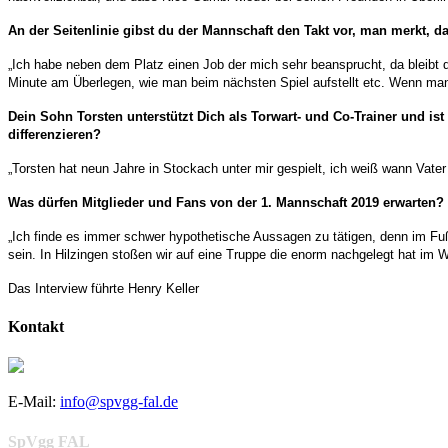
An der Seitenlinie gibst du der Mannschaft den Takt vor, man merkt, d
„Ich habe neben dem Platz einen
Job
der mich sehr beansprucht, da bleibt 
Minute am Überlegen, wie man beim nächsten Spiel aufstellt etc. Wenn man f
Dein Sohn Torsten unterstützt Dich als Torwart- und Co-Trainer und is
differenzieren?
„Torsten hat neun Jahre in Stockach unter mir gespielt, ich weiß wann Vater
Was dürfen Mitglieder und Fans von der 1. Mannschaft 2019 erwarten?
„Ich finde es immer schwer hypothetische Aussagen zu tätigen, denn im Fu
sein. In Hilzingen stoßen wir auf eine Truppe die enorm nachgelegt hat im W
Das Interview führte Henry Keller
Kontakt
E-Mail:
info@spvgg-fal.de
SpVgg FAL