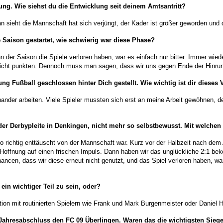
ng. Wie siehst du die Entwicklung seit deinem Amtsantritt?
 man sieht die Mannschaft hat sich verjüngt, der Kader ist größer geworden un
e Saison gestartet, wie schwierig war diese Phase?
 der Saison die Spiele verloren haben, war es einfach nur bitter. Immer wie
nicht punkten. Dennoch muss man sagen, dass wir uns gegen Ende der Hinrun
ng Fußball geschlossen hinter Dich gestellt. Wie wichtig ist dir dieses 
ander arbeiten. Viele Spieler mussten sich erst an meine Arbeit gewöhnen, de
er Derbypleite in Denkingen, nicht mehr so selbstbewusst. Mit welchen
 richtig enttäuscht von der Mannschaft war. Kurz vor der Halbzeit nach dem A
r Hoffnung auf einen frischen Impuls. Dann haben wir das unglückliche 2:1 
ancen, dass wir diese erneut nicht genutzt, und das Spiel verloren haben, wa
ein wichtiger Teil zu sein, oder?
on mit routinierten Spielern wie Frank und Mark Burgenmeister oder Daniel Hö
 Jahresabschluss den FC 09 Überlingen. Waren das die wichtigsten Sieg