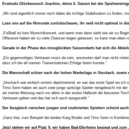
Erstmals Glückwunsch Joachim, deine 2. Saison bei der Spielvereinigu
„Wir sind eigentlich immer noch dabei die richtige Stabilisation zu finden,
Lass uns auf die Hinrunde zurückschauen, ihr seid nicht optimal in di
„Fußball ist kein Wunschkonzert, und wenn man dann sieht wie wir zu Beginn
Offensive haben wir zu viele Chancen liegen gelassen, so kann man eben 
Gerade in der Phase des missglückten Saisonstarts hat sich die Abteilu
„Ein gegenseitiges Vertrauen muss da sein, ansonsten darf man nicht mitein
dass ich bei all meinen Trainerstationen Erfolge feiern konnte.”
Die Mannschaft schien nach der hohen Niederlage in Stockach, sowie d
„Stockach war einfach extrem deprimierend, es war das erste Spiel wo ich so
Timo Senn haben wir auch zwei junge spritzige Spieler reingebracht mit de
wir meiner Meinung nach vor allem in der ersten Halbzeit die besseren Torch
Vertrauen geben und das hat sich auch ausgezahlt.”
Der Ausgleich zwischen jungen und routinierten Spielern scheint auch 
„Ganz klar, zum Beispiel die beiden Karg Brüder und Timo Senn in Kombinati
Jetzt stehen wir auf Platz 9, wir haben Bad-Dürrheim besiegt und zum