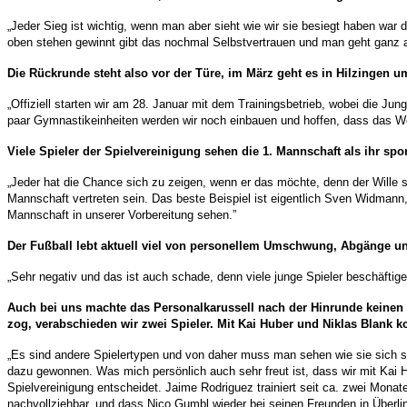
„Jeder Sieg ist wichtig, wenn man aber sieht wie wir sie besiegt haben wa
oben stehen gewinnt gibt das nochmal Selbstvertrauen und man geht ganz a
Die Rückrunde steht also vor der Türe, im März geht es in Hilzingen u
„Offiziell starten wir am 28. Januar mit dem Trainingsbetrieb, wobei die J
paar Gymnastikeinheiten werden wir noch einbauen und hoffen, dass das Wet
Viele Spieler der Spielvereinigung sehen die 1. Mannschaft als ihr spo
„Jeder hat die Chance sich zu
zeigen,
wenn er das möchte, denn der Wille sp
Mannschaft vertreten sein. Das beste Beispiel ist eigentlich Sven Widmann
Mannschaft in unserer Vorbereitung sehen.”
Der Fußball lebt aktuell viel von personellem Umschwung, Abgänge u
„Sehr negativ und das ist auch schade, denn viele junge Spieler beschäftig
Auch bei uns machte das Personalkarussell nach der Hinrunde keinen H
zog, verabschieden wir zwei Spieler. Mit Kai Huber und Niklas Blank k
„Es sind andere Spielertypen und von daher muss man sehen wie sie sich
dazu gewonnen. Was mich persönlich auch sehr freut ist, dass wir mit Kai Hu
Spielvereinigung entscheidet. Jaime Rodriguez trainiert seit ca. zwei Mona
nachvollziehbar, und dass Nico
Gumbl
wieder bei seinen Freunden in Überling