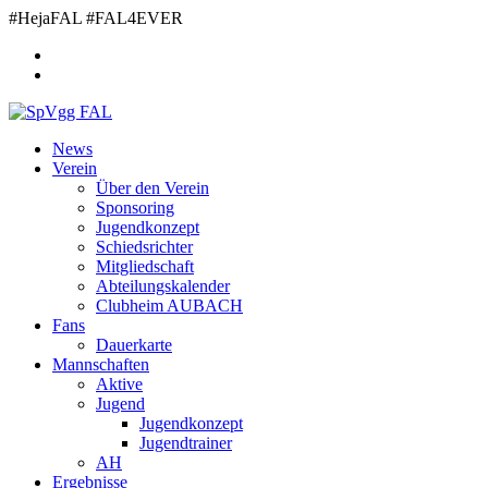
Zum
#HejaFAL #FAL4EVER
Inhalt
springen
News
Verein
Über den Verein
Sponsoring
Jugendkonzept
Schiedsrichter
Mitgliedschaft
Abteilungskalender
Clubheim AUBACH
Fans
Dauerkarte
Mannschaften
Aktive
Jugend
Jugendkonzept
Jugendtrainer
AH
Ergebnisse