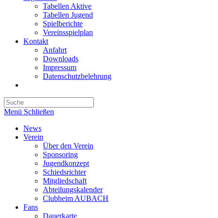
Tabellen Aktive
Tabellen Jugend
Spielberichte
Vereinsspielplan
Kontakt
Anfahrt
Downloads
Impressum
Datenschutzbelehrung
Toggle
website
search
Menü
Schließen
News
Verein
Über den Verein
Sponsoring
Jugendkonzept
Schiedsrichter
Mitgliedschaft
Abteilungskalender
Clubheim AUBACH
Fans
Dauerkarte