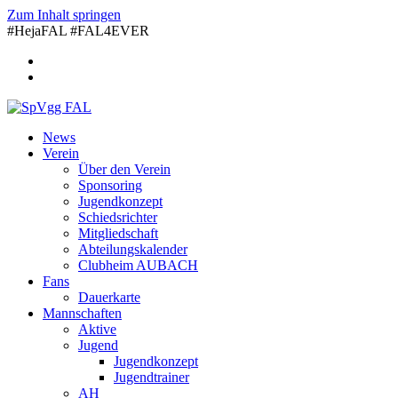
Zum Inhalt springen
#HejaFAL #FAL4EVER
News
Verein
Über den Verein
Sponsoring
Jugendkonzept
Schiedsrichter
Mitgliedschaft
Abteilungskalender
Clubheim AUBACH
Fans
Dauerkarte
Mannschaften
Aktive
Jugend
Jugendkonzept
Jugendtrainer
AH