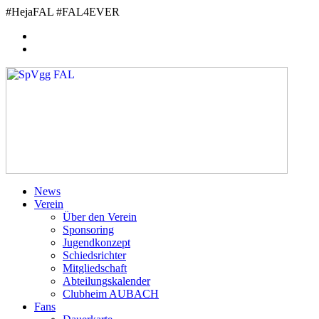
Zum
#HejaFAL #FAL4EVER
Inhalt
springen
News
Verein
Über den Verein
Sponsoring
Jugendkonzept
Schiedsrichter
Mitgliedschaft
Abteilungskalender
Clubheim AUBACH
Fans