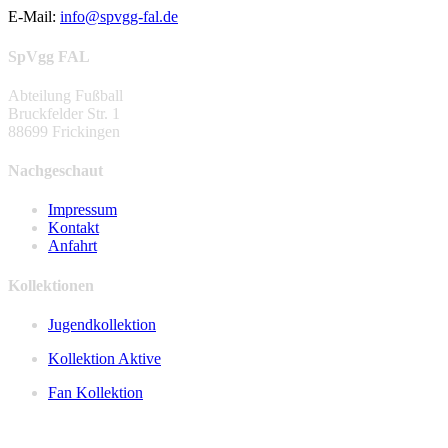
E-Mail:
info@spvgg-fal.de
SpVgg FAL
Abteilung Fußball
Bruckfelder Str. 1
88699 Frickingen
Nachgeschaut
Impressum
Kontakt
Anfahrt
Kollektionen
Jugendkollektion
Kollektion Aktive
Fan Kollektion