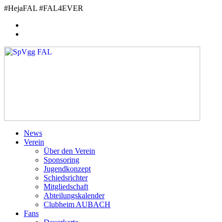
Zum
#HejaFAL #FAL4EVER
Inhalt
springen
News
Verein
Über den Verein
Sponsoring
Jugendkonzept
Schiedsrichter
Mitgliedschaft
Abteilungskalender
Clubheim AUBACH
Fans