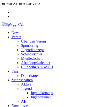
Zum
#HejaFAL #FAL4EVER
Inhalt
springen
News
Verein
Über den Verein
Sponsoring
Jugendkonzept
Schiedsrichter
Mitgliedschaft
Abteilungskalender
Clubheim AUBACH
Fans
Dauerkarte
Mannschaften
Aktive
Jugend
Jugendkonzept
Jugendtrainer
AH
Ergebnisse