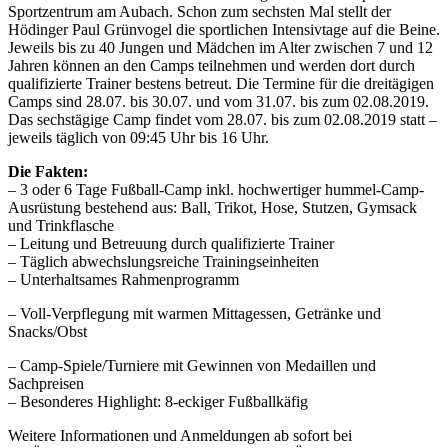
Sportzentrum am Aubach. Schon zum sechsten Mal stellt der
Hödinger Paul Grünvogel die sportlichen Intensivtage auf die Beine.
Jeweils bis zu 40 Jungen und Mädchen im Alter zwischen 7 und 12
Jahren können an den Camps teilnehmen und werden dort durch
qualifizierte Trainer bestens betreut. Die Termine für die dreitägigen
Camps sind 28.07. bis 30.07. und vom 31.07. bis zum 02.08.2019.
Das sechstägige Camp findet vom 28.07. bis zum 02.08.2019 statt –
jeweils täglich von 09:45 Uhr bis 16 Uhr.
Die Fakten:
– 3 oder 6 Tage Fußball-Camp inkl. hochwertiger hummel-Camp-
Ausrüstung bestehend aus: Ball, Trikot, Hose, Stutzen, Gymsack
und Trinkflasche
– Leitung und Betreuung durch qualifizierte Trainer
– Täglich abwechslungsreiche Trainingseinheiten
– Unterhaltsames Rahmenprogramm
– Voll-Verpflegung mit warmen Mittagessen, Getränke und
Snacks/Obst
– Camp-Spiele/Turniere mit Gewinnen von Medaillen und
Sachpreisen
– Besonderes Highlight: 8-eckiger Fußballkäfig
Weitere Informationen und Anmeldungen ab sofort bei