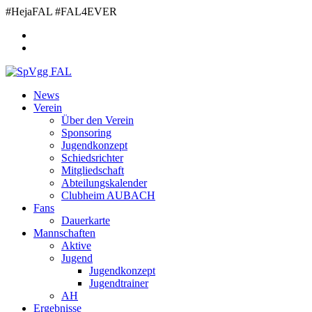
Zum
#HejaFAL #FAL4EVER
Inhalt
springen
News
Verein
Über den Verein
Sponsoring
Jugendkonzept
Schiedsrichter
Mitgliedschaft
Abteilungskalender
Clubheim AUBACH
Fans
Dauerkarte
Mannschaften
Aktive
Jugend
Jugendkonzept
Jugendtrainer
AH
Ergebnisse