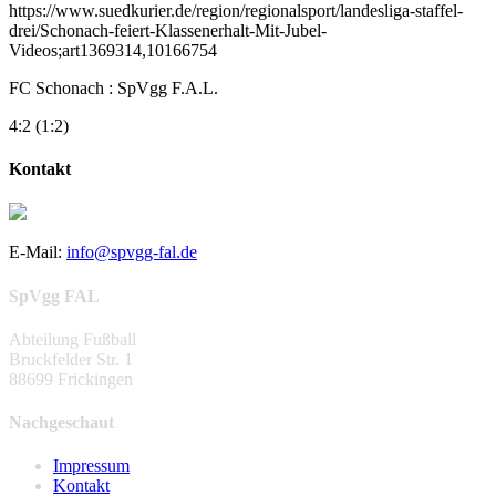
https://www.suedkurier.de/region/regionalsport/landesliga-staffel-
drei/Schonach-feiert-Klassenerhalt-Mit-Jubel-
Videos;art1369314,10166754
FC Schonach : SpVgg F.A.L.
4:2 (1:2)
Kontakt
E-Mail:
info@spvgg-fal.de
SpVgg FAL
Abteilung Fußball
Bruckfelder Str. 1
88699 Frickingen
Nachgeschaut
Impressum
Kontakt