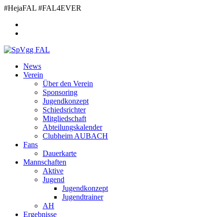
Zum
#HejaFAL #FAL4EVER
Inhalt
springen
News
Verein
Über den Verein
Sponsoring
Jugendkonzept
Schiedsrichter
Mitgliedschaft
Abteilungskalender
Clubheim AUBACH
Fans
Dauerkarte
Mannschaften
Aktive
Jugend
Jugendkonzept
Jugendtrainer
AH
Ergebnisse