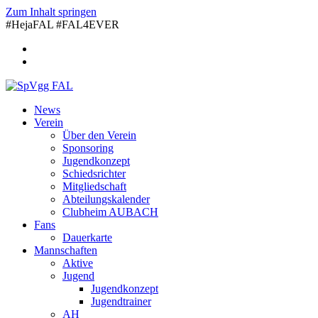
Zum Inhalt springen
#HejaFAL #FAL4EVER
News
Verein
Über den Verein
Sponsoring
Jugendkonzept
Schiedsrichter
Mitgliedschaft
Abteilungskalender
Clubheim AUBACH
Fans
Dauerkarte
Mannschaften
Aktive
Jugend
Jugendkonzept
Jugendtrainer
AH