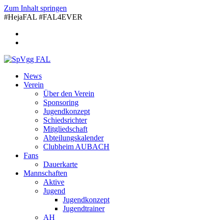
Zum Inhalt springen
#HejaFAL #FAL4EVER
News
Verein
Über den Verein
Sponsoring
Jugendkonzept
Schiedsrichter
Mitgliedschaft
Abteilungskalender
Clubheim AUBACH
Fans
Dauerkarte
Mannschaften
Aktive
Jugend
Jugendkonzept
Jugendtrainer
AH