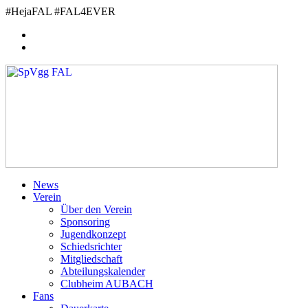
Zum
#HejaFAL #FAL4EVER
Inhalt
springen
News
Verein
Über den Verein
Sponsoring
Jugendkonzept
Schiedsrichter
Mitgliedschaft
Abteilungskalender
Clubheim AUBACH
Fans