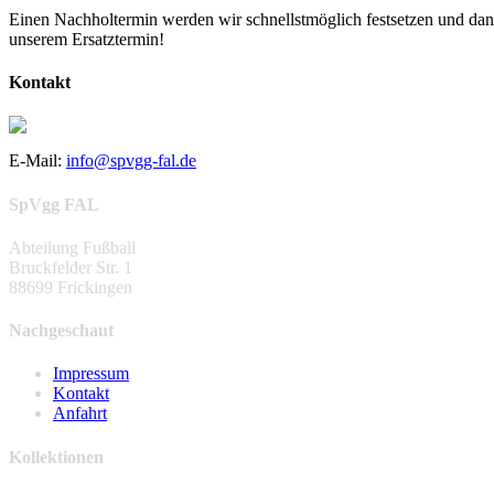
Einen Nachholtermin werden wir schnellstmöglich festsetzen und dan
unserem Ersatztermin!
Kontakt
E-Mail:
info@spvgg-fal.de
SpVgg FAL
Abteilung Fußball
Bruckfelder Str. 1
88699 Frickingen
Nachgeschaut
Impressum
Kontakt
Anfahrt
Kollektionen