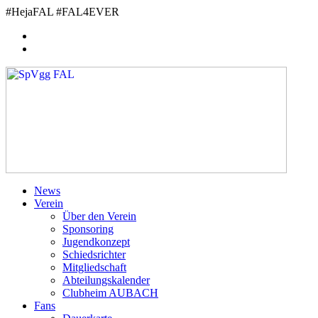
Zum
#HejaFAL #FAL4EVER
Inhalt
springen
News
Verein
Über den Verein
Sponsoring
Jugendkonzept
Schiedsrichter
Mitgliedschaft
Abteilungskalender
Clubheim AUBACH
Fans